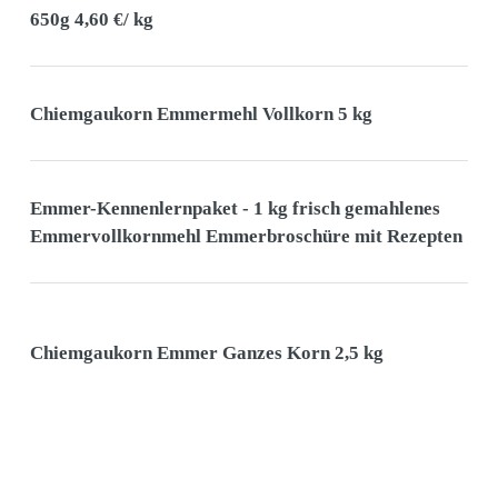
650g 4,60 €/ kg
Chiemgaukorn Emmermehl Vollkorn 5 kg
Emmer-Kennenlernpaket - 1 kg frisch gemahlenes
Emmervollkornmehl Emmerbroschüre mit Rezepten
Chiemgaukorn Emmer Ganzes Korn 2,5 kg