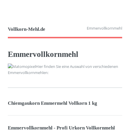
Emmervollkornmehl
Vollkorn-Mehl.de
Emmervollkornmehl
Hier finden Sie eine Auswahl von verschiedenen
Emmervollkornmehlen:
Chiemgaukorn Emmermehl Vollkorn 1 kg
Emmervollkornmehl - Profi Urkorn Vollkornmehl